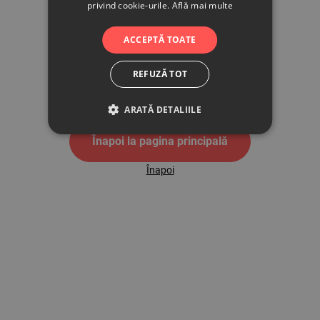
privind cookie-urile.
Află mai multe
500
ACCEPTĂ TOATE
REFUZĂ TOT
Pagina de eroare 500
ARATĂ DETALIILE
Înapoi la pagina principală
Înapoi