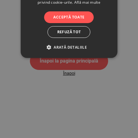
privind cookie-urile.
Află mai multe
500
ACCEPTĂ TOATE
REFUZĂ TOT
Pagina de eroare 500
ARATĂ DETALIILE
Înapoi la pagina principală
Înapoi