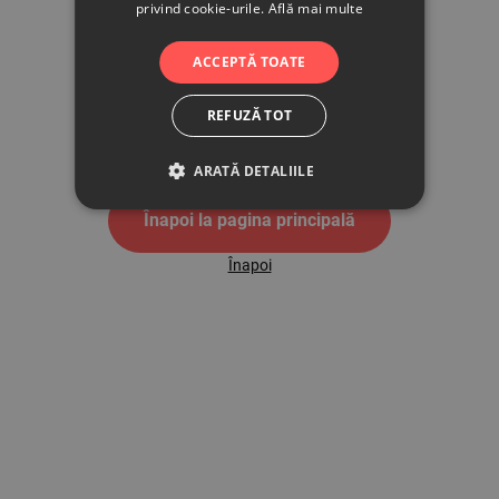
privind cookie-urile.
Află mai multe
500
ACCEPTĂ TOATE
REFUZĂ TOT
Pagina de eroare 500
ARATĂ DETALIILE
Înapoi la pagina principală
Înapoi