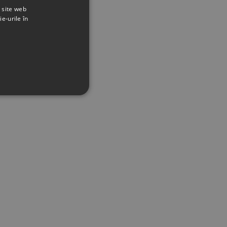
t site web
ie-urile în