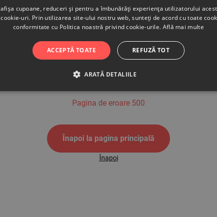
afișa cupoane, reduceri și pentru a îmbunătăți experiența utilizatorului aces
cookie-uri. Prin utilizarea site-ului nostru web, sunteți de acord cu toate cook
conformitate cu Politica noastră privind cookie-urile.
Află mai multe
500
ACCEPTĂ TOATE
REFUZĂ TOT
ARATĂ DETALIILE
Pagina de eroare 500
Înapoi la pagina principală
Înapoi