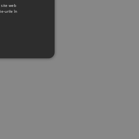
t site web
ie-urile în