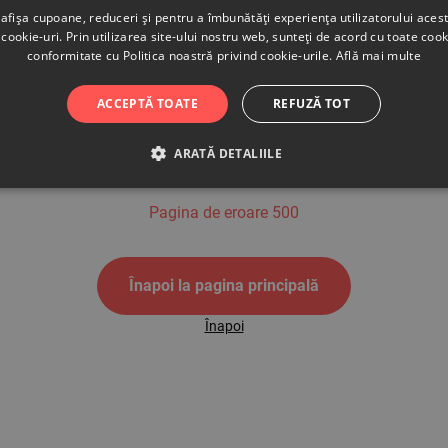
afișa cupoane, reduceri și pentru a îmbunătăți experiența utilizatorului aces
cookie-uri. Prin utilizarea site-ului nostru web, sunteți de acord cu toate cook
conformitate cu Politica noastră privind cookie-urile.
Află mai multe
500
ACCEPTĂ TOATE
REFUZĂ TOT
ARATĂ DETALIILE
Pagina de eroare 500
Înapoi la pagina principală
Înapoi