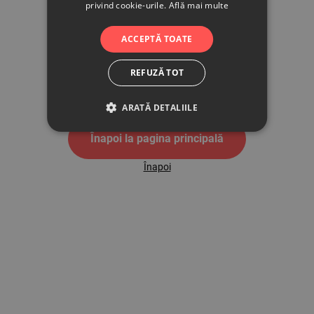
privind cookie-urile.
Află mai multe
500
ACCEPTĂ TOATE
REFUZĂ TOT
Pagina de eroare 500
ARATĂ DETALIILE
Înapoi la pagina principală
Înapoi