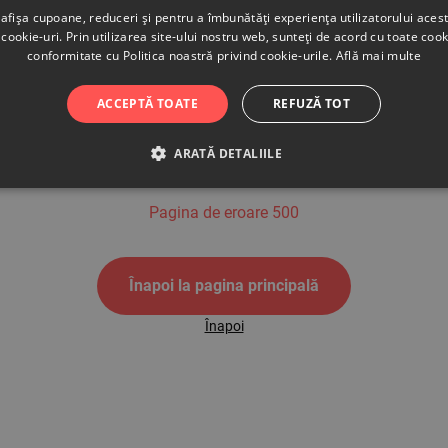
afișa cupoane, reduceri și pentru a îmbunătăți experiența utilizatorului aces
cookie-uri. Prin utilizarea site-ului nostru web, sunteți de acord cu toate cook
conformitate cu Politica noastră privind cookie-urile.
Află mai multe
500
ACCEPTĂ TOATE
REFUZĂ TOT
ARATĂ DETALIILE
Pagina de eroare 500
Înapoi la pagina principală
Înapoi