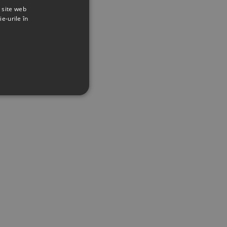
t site web
ie-urile în