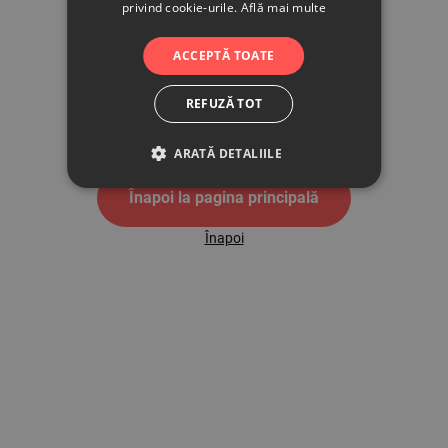
privind cookie-urile.
Află mai multe
500
ACCEPTĂ TOATE
REFUZĂ TOT
Pagina de eroare 500
ARATĂ DETALIILE
Înapoi la pagina principală
Înapoi