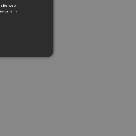
t site web
ie-urile în