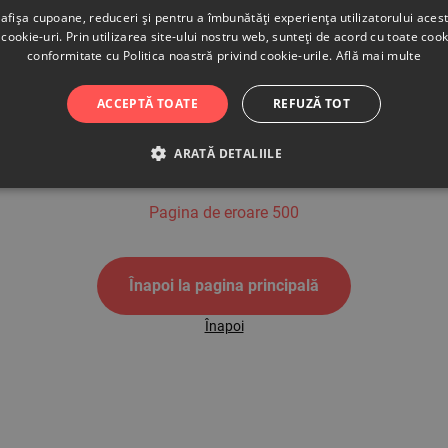
afișa cupoane, reduceri și pentru a îmbunătăți experiența utilizatorului aces
cookie-uri. Prin utilizarea site-ului nostru web, sunteți de acord cu toate cook
conformitate cu Politica noastră privind cookie-urile.
Află mai multe
500
ACCEPTĂ TOATE
REFUZĂ TOT
ARATĂ DETALIILE
Pagina de eroare 500
Înapoi la pagina principală
Înapoi