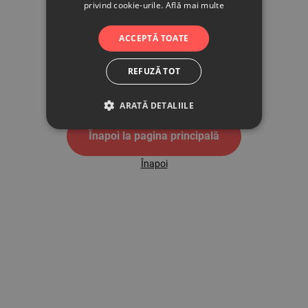
privind cookie-urile.
Află mai multe
500
ACCEPTĂ TOATE
REFUZĂ TOT
Pagina de eroare 500
ARATĂ DETALIILE
Înapoi la pagina principală
Înapoi