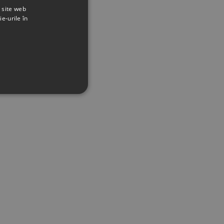
t site web
ie-urile în