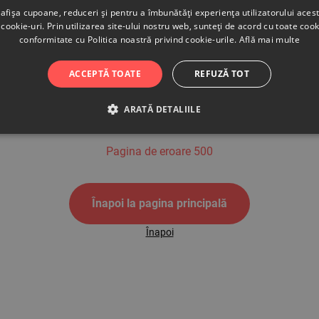
afișa cupoane, reduceri și pentru a îmbunătăți experiența utilizatorului aces
cookie-uri. Prin utilizarea site-ului nostru web, sunteți de acord cu toate cook
conformitate cu Politica noastră privind cookie-urile.
Află mai multe
500
ACCEPTĂ TOATE
REFUZĂ TOT
ARATĂ DETALIILE
Pagina de eroare 500
Înapoi la pagina principală
Înapoi