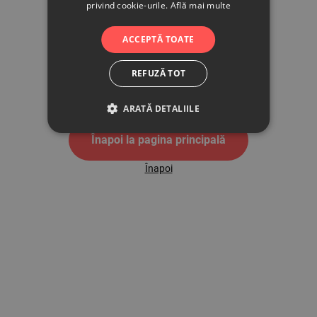
privind cookie-urile.
Află mai multe
500
ACCEPTĂ TOATE
REFUZĂ TOT
Pagina de eroare 500
ARATĂ DETALIILE
Înapoi la pagina principală
Înapoi