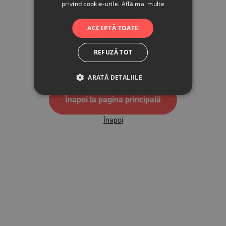
privind cookie-urile.
Află mai multe
500
ACCEPTĂ TOATE
REFUZĂ TOT
Pagina de eroare 500
ARATĂ DETALIILE
Înapoi la pagina principală
Înapoi