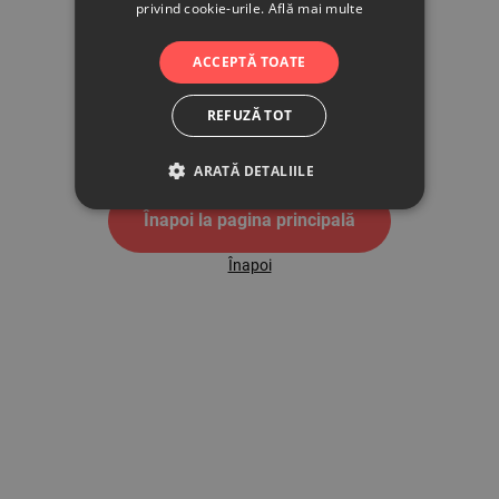
privind cookie-urile.
Află mai multe
500
ACCEPTĂ TOATE
REFUZĂ TOT
Pagina de eroare 500
ARATĂ DETALIILE
Înapoi la pagina principală
Înapoi