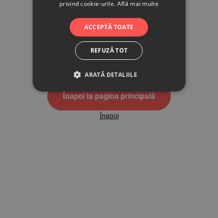
privind cookie-urile.
Află mai multe
500
ACCEPTĂ TOATE
REFUZĂ TOT
Pagina de eroare 500
ARATĂ DETALIILE
Înapoi la pagina principală
Înapoi