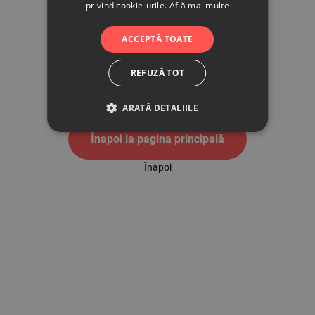
privind cookie-urile.
Află mai multe
500
ACCEPTĂ TOATE
REFUZĂ TOT
Pagina de eroare 500
ARATĂ DETALIILE
Înapoi la pagina principală
Înapoi