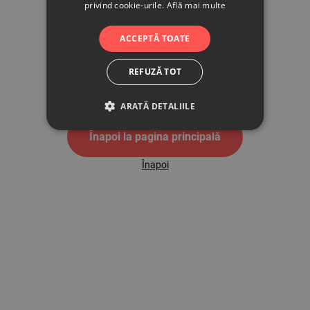
privind cookie-urile.
Află mai multe
500
ACCEPTĂ TOATE
REFUZĂ TOT
Pagina de eroare 500
ARATĂ DETALIILE
Înapoi la pagina principală
Înapoi