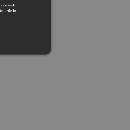
t site web
ie-urile în