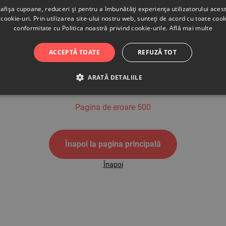
afișa cupoane, reduceri și pentru a îmbunătăți experiența utilizatorului aces
cookie-uri. Prin utilizarea site-ului nostru web, sunteți de acord cu toate cook
conformitate cu Politica noastră privind cookie-urile.
Află mai multe
500
ACCEPTĂ TOATE
REFUZĂ TOT
ARATĂ DETALIILE
Pagina de eroare 500
Înapoi la pagina principală
Înapoi