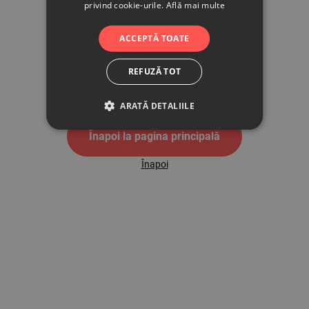
privind cookie-urile.
Află mai multe
500
ACCEPTĂ TOATE
REFUZĂ TOT
Pagina de eroare 500
ARATĂ DETALIILE
Înapoi la pagina principală
Înapoi