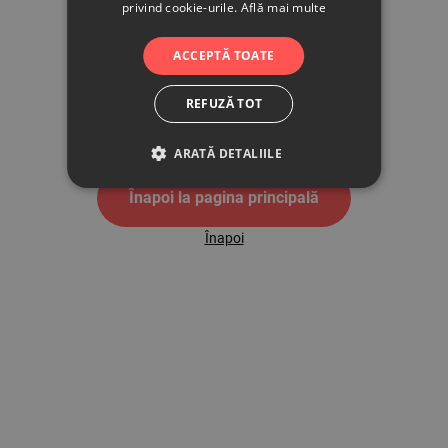
privind cookie-urile.
Află mai multe
500
ACCEPTĂ TOATE
REFUZĂ TOT
Pagina de eroare 500
ARATĂ DETALIILE
Înapoi la pagina principală
Înapoi