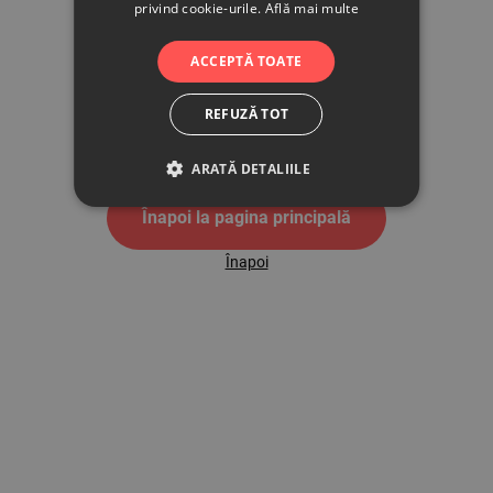
privind cookie-urile.
Află mai multe
500
ACCEPTĂ TOATE
REFUZĂ TOT
Pagina de eroare 500
ARATĂ DETALIILE
Înapoi la pagina principală
Înapoi