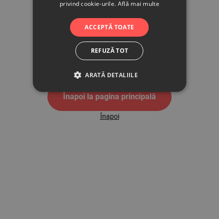
privind cookie-urile.
Află mai multe
500
ACCEPTĂ TOATE
REFUZĂ TOT
Pagina de eroare 500
ARATĂ DETALIILE
Înapoi la pagina principală
Înapoi