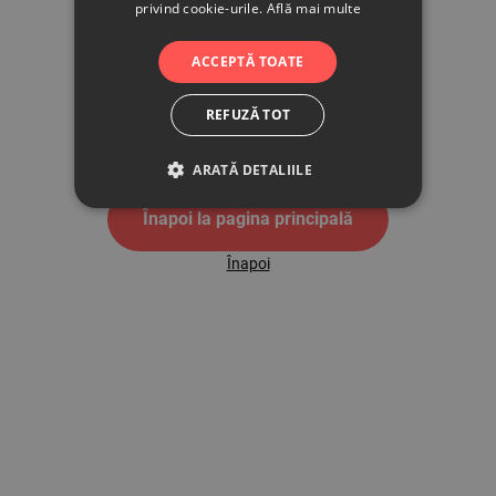
privind cookie-urile.
Află mai multe
500
ACCEPTĂ TOATE
REFUZĂ TOT
Pagina de eroare 500
ARATĂ DETALIILE
Înapoi la pagina principală
Înapoi