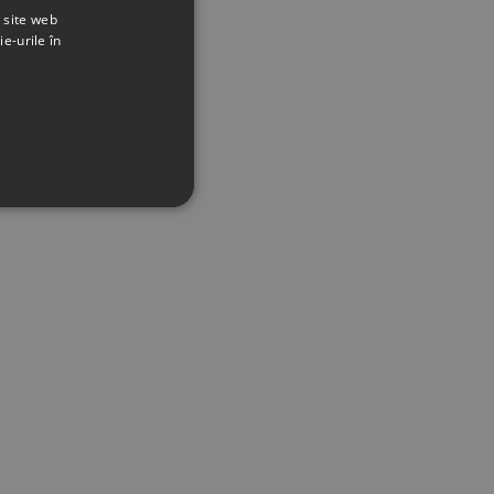
t site web
ie-urile în