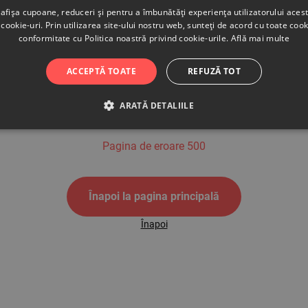
afișa cupoane, reduceri și pentru a îmbunătăți experiența utilizatorului aces
cookie-uri. Prin utilizarea site-ului nostru web, sunteți de acord cu toate cook
conformitate cu Politica noastră privind cookie-urile.
Află mai multe
500
ACCEPTĂ TOATE
REFUZĂ TOT
ARATĂ DETALIILE
Pagina de eroare 500
Înapoi la pagina principală
Înapoi