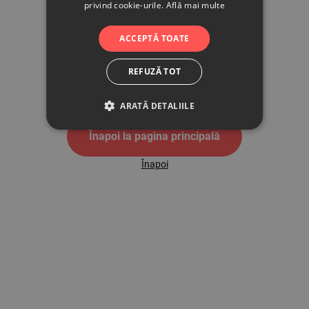
privind cookie-urile.
Află mai multe
500
ACCEPTĂ TOATE
REFUZĂ TOT
Pagina de eroare 500
ARATĂ DETALIILE
Înapoi la pagina principală
Înapoi