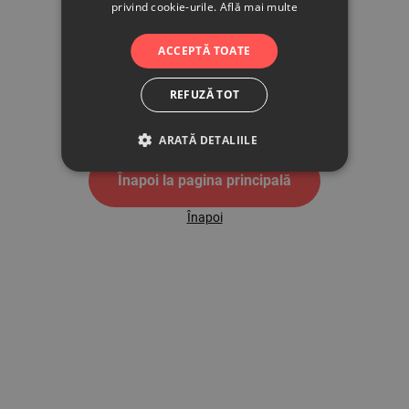
privind cookie-urile.
Află mai multe
500
ACCEPTĂ TOATE
REFUZĂ TOT
Pagina de eroare 500
ARATĂ DETALIILE
Înapoi la pagina principală
Înapoi