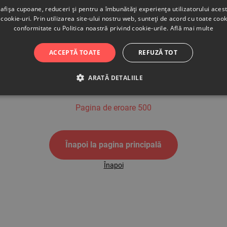
afișa cupoane, reduceri și pentru a îmbunătăți experiența utilizatorului aces
cookie-uri. Prin utilizarea site-ului nostru web, sunteți de acord cu toate cook
conformitate cu Politica noastră privind cookie-urile.
Află mai multe
500
ACCEPTĂ TOATE
REFUZĂ TOT
ARATĂ DETALIILE
Pagina de eroare 500
Înapoi la pagina principală
Înapoi