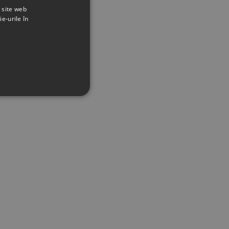
t site web
ie-urile în