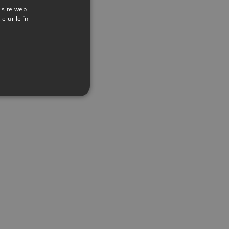
t site web
ie-urile în