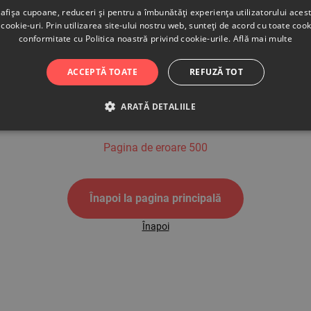
afișa cupoane, reduceri și pentru a îmbunătăți experiența utilizatorului aces
cookie-uri. Prin utilizarea site-ului nostru web, sunteți de acord cu toate cook
conformitate cu Politica noastră privind cookie-urile.
Află mai multe
500
ACCEPTĂ TOATE
REFUZĂ TOT
ARATĂ DETALIILE
Pagina de eroare 500
Înapoi la pagina principală
Înapoi