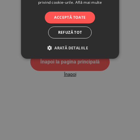
privind cookie-urile.
Află mai multe
500
ACCEPTĂ TOATE
REFUZĂ TOT
Pagina de eroare 500
ARATĂ DETALIILE
Înapoi la pagina principală
Înapoi