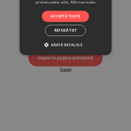
privind cookie-urile.
Află mai multe
500
ACCEPTĂ TOATE
REFUZĂ TOT
Pagina de eroare 500
ARATĂ DETALIILE
Înapoi la pagina principală
Înapoi