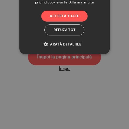
privind cookie-urile.
Află mai multe
500
ACCEPTĂ TOATE
REFUZĂ TOT
Pagina de eroare 500
ARATĂ DETALIILE
Înapoi la pagina principală
Înapoi