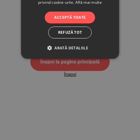
privind cookie-urile.
Află mai multe
500
ACCEPTĂ TOATE
REFUZĂ TOT
Pagina de eroare 500
ARATĂ DETALIILE
Înapoi la pagina principală
Înapoi