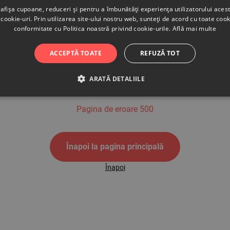
afișa cupoane, reduceri și pentru a îmbunătăți experiența utilizatorului aces
cookie-uri. Prin utilizarea site-ului nostru web, sunteți de acord cu toate cook
conformitate cu Politica noastră privind cookie-urile.
Află mai multe
500
ACCEPTĂ TOATE
REFUZĂ TOT
ARATĂ DETALIILE
Pagina de eroare 500
Înapoi la pagina principală
Înapoi