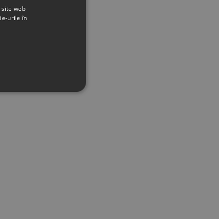
t site web
ie-urile în