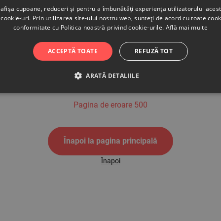
afișa cupoane, reduceri și pentru a îmbunătăți experiența utilizatorului aces
cookie-uri. Prin utilizarea site-ului nostru web, sunteți de acord cu toate cook
conformitate cu Politica noastră privind cookie-urile.
Află mai multe
500
ACCEPTĂ TOATE
REFUZĂ TOT
ARATĂ DETALIILE
Pagina de eroare 500
Înapoi la pagina principală
Înapoi