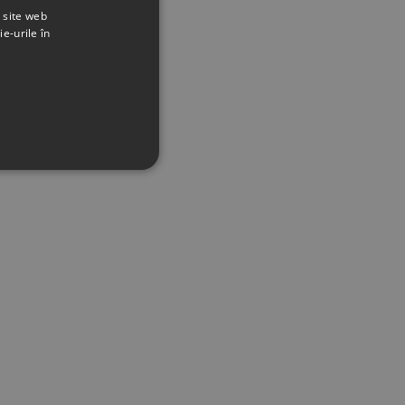
t site web
ie-urile în