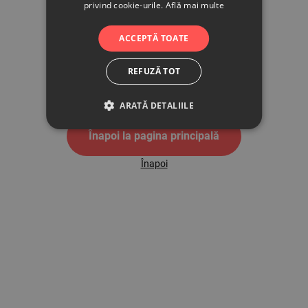
privind cookie-urile.
Află mai multe
500
ACCEPTĂ TOATE
REFUZĂ TOT
Pagina de eroare 500
ARATĂ DETALIILE
Înapoi la pagina principală
Înapoi