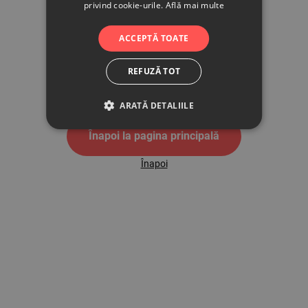
privind cookie-urile.
Află mai multe
500
ACCEPTĂ TOATE
REFUZĂ TOT
Pagina de eroare 500
ARATĂ DETALIILE
Înapoi la pagina principală
Înapoi