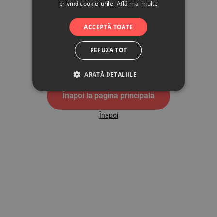
privind cookie-urile.
Află mai multe
500
ACCEPTĂ TOATE
REFUZĂ TOT
Pagina de eroare 500
ARATĂ DETALIILE
Înapoi la pagina principală
Înapoi