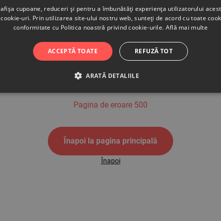
afișa cupoane, reduceri și pentru a îmbunătăți experiența utilizatorului aces
cookie-uri. Prin utilizarea site-ului nostru web, sunteți de acord cu toate cook
conformitate cu Politica noastră privind cookie-urile.
Află mai multe
500
ACCEPTĂ TOATE
REFUZĂ TOT
ARATĂ DETALIILE
Pagina de eroare 500
Înapoi la pagina principală
Înapoi