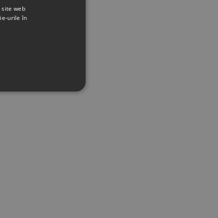
t site web
ie-urile în