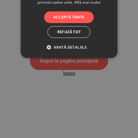
privind cookie-urile.
Află mai multe
500
ACCEPTĂ TOATE
REFUZĂ TOT
Pagina de eroare 500
ARATĂ DETALIILE
Înapoi la pagina principală
Înapoi