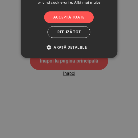
privind cookie-urile.
Află mai multe
500
ACCEPTĂ TOATE
REFUZĂ TOT
Pagina de eroare 500
ARATĂ DETALIILE
Înapoi la pagina principală
Înapoi