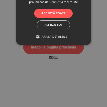
privind cookie-urile.
Află mai multe
500
ACCEPTĂ TOATE
REFUZĂ TOT
Pagina de eroare 500
ARATĂ DETALIILE
Înapoi la pagina principală
Înapoi