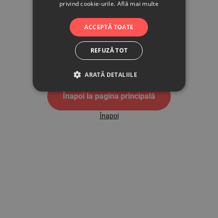
privind cookie-urile.
Află mai multe
500
ACCEPTĂ TOATE
REFUZĂ TOT
Pagina de eroare 500
ARATĂ DETALIILE
Înapoi la pagina principală
Înapoi