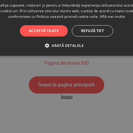
afișa cupoane, reduceri și pentru a îmbunătăți experiența utilizatorului aces
cookie-uri. Prin utilizarea site-ului nostru web, sunteți de acord cu toate cook
conformitate cu Politica noastră privind cookie-urile.
Află mai multe
500
ACCEPTĂ TOATE
REFUZĂ TOT
ARATĂ DETALIILE
Pagina de eroare 500
Înapoi la pagina principală
Înapoi