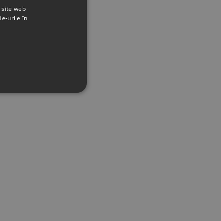
t site web
ie-urile în