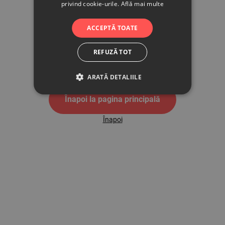
privind cookie-urile.
Află mai multe
500
ACCEPTĂ TOATE
REFUZĂ TOT
Pagina de eroare 500
ARATĂ DETALIILE
Înapoi la pagina principală
Înapoi