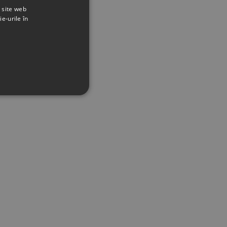
t site web
ie-urile în