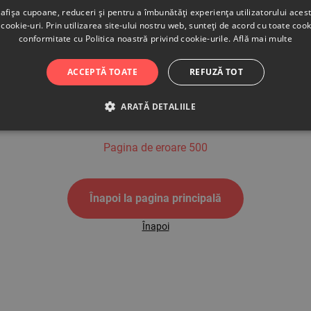
afișa cupoane, reduceri și pentru a îmbunătăți experiența utilizatorului aces
cookie-uri. Prin utilizarea site-ului nostru web, sunteți de acord cu toate cook
conformitate cu Politica noastră privind cookie-urile.
Află mai multe
500
ACCEPTĂ TOATE
REFUZĂ TOT
ARATĂ DETALIILE
Pagina de eroare 500
Înapoi la pagina principală
Înapoi