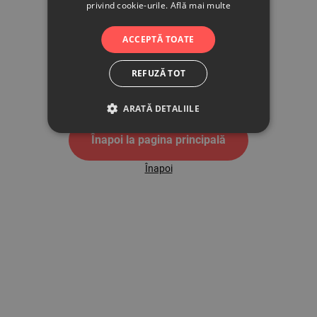
privind cookie-urile.
Află mai multe
500
ACCEPTĂ TOATE
REFUZĂ TOT
Pagina de eroare 500
ARATĂ DETALIILE
Înapoi la pagina principală
Înapoi