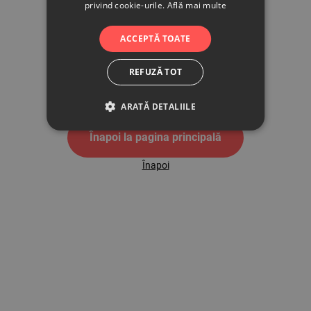
privind cookie-urile.
Află mai multe
500
ACCEPTĂ TOATE
REFUZĂ TOT
Pagina de eroare 500
ARATĂ DETALIILE
Înapoi la pagina principală
Înapoi