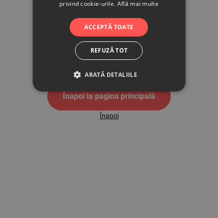
privind cookie-urile.
Află mai multe
500
ACCEPTĂ TOATE
REFUZĂ TOT
Pagina de eroare 500
ARATĂ DETALIILE
Înapoi la pagina principală
Înapoi