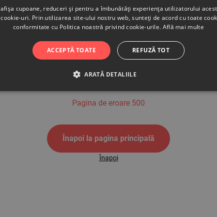
afișa cupoane, reduceri și pentru a îmbunătăți experiența utilizatorului aces
cookie-uri. Prin utilizarea site-ului nostru web, sunteți de acord cu toate cook
conformitate cu Politica noastră privind cookie-urile.
Află mai multe
500
ACCEPTĂ TOATE
REFUZĂ TOT
ARATĂ DETALIILE
Pagina de eroare 500
Înapoi la pagina principală
Înapoi