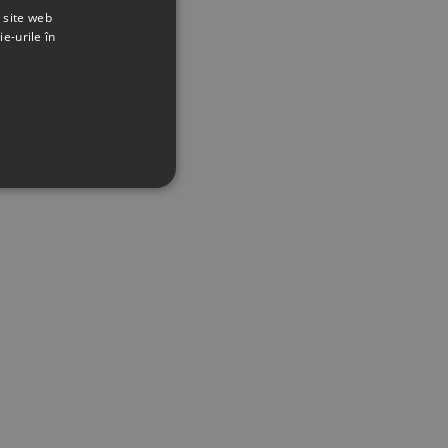
t site web
ie-urile în