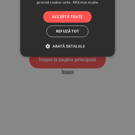
privind cookie-urile.
Află mai multe
500
ACCEPTĂ TOATE
REFUZĂ TOT
Pagina de eroare 500
ARATĂ DETALIILE
Înapoi la pagina principală
Înapoi